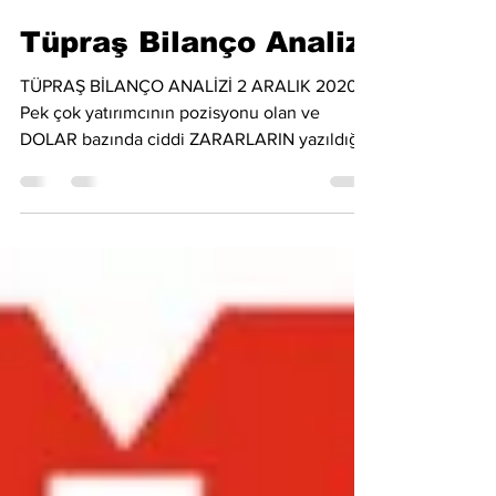
Spekulator.net
2 Ara 2020
3 dakikada okunur
Tüpraş Bilanço Analizi
TÜPRAŞ BİLANÇO ANALİZİ 2 ARALIK 2020
Pek çok yatırımcının pozisyonu olan ve
DOLAR bazında ciddi ZARARLARIN yazıldığı
TUPRS tahtasını...